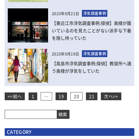
浮気調査事例
2023年9月21日
【東近江市浮気調査事例:探偵】奥様が履
いているのを見たことがない派手な下着
を隠し持っていた
浮気調査事例
2023年9月19日
【高島市浮気調査事例:探偵】教習所へ通
う奥様が浮気をしていた
ペ
<<前へ
1
…
19
20
21
次へ>>
ー
ジ
ナ
検索
ビ
ゲ
CATEGORY
ー