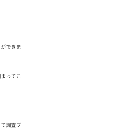
とができま
相まってこ
して調査プ