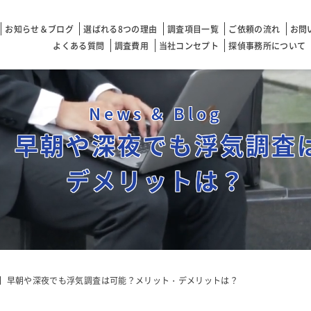
お知らせ＆ブログ
選ばれる8つの理由
調査項目一覧
ご依頼の流れ
お問
よくある質問
調査費用
当社コンセプト
探偵事務所について
News & Blog
】早朝や深夜でも浮気調査
デメリットは？
】早朝や深夜でも浮気調査は可能？メリット・デメリットは？