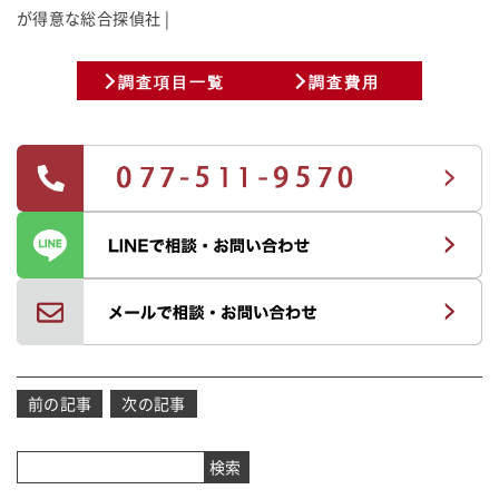
が
得
意
な
総
合
探
偵
社
調査項目一覧
調査費用
投
前の記事
次の記事
稿
ナ
検索
ビ