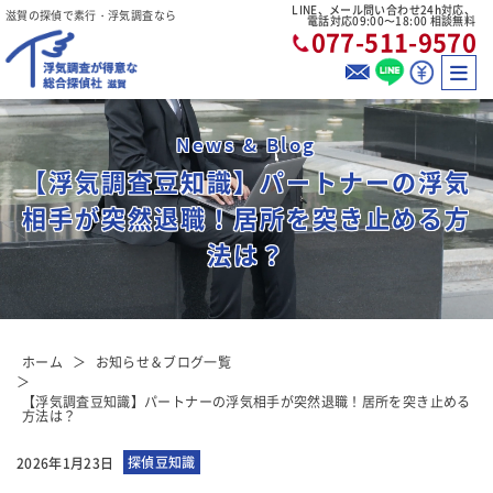
LINE、メール問い合わせ24h対応、
滋賀の探偵で素行・浮気調査なら
電話対応09:00〜18:00 相談無料
077-511-9570
News & Blog
【浮気調査豆知識】パートナーの浮気
相手が突然退職！居所を突き止める方
法は？
ホーム
お知らせ＆ブログ一覧
【浮気調査豆知識】パートナーの浮気相手が突然退職！居所を突き止める
方法は？
探偵豆知識
2026年1月23日