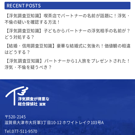
RECENT POSTS
【浮気調査豆知識】喫茶店でパートナーの名前が話題に！浮気・
不倫の疑いを確認する方法！
【浮気調査豆知識】子どもからパートナーの浮気相手の名前が？
どう対処する？
【結婚・信用調査豆知識】豪華な結婚式に気後れ！価値観の相違
はどうする？
【浮気調査豆知識】パートナーから1人旅をプレゼントされた！
浮気・不倫を疑うべき？
〒520-2145
滋賀県大津市大将軍3丁目10-12
ホワイトレイク103号A
Tel.077-511-9570