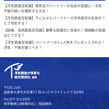
【浮気調査豆知識】喫茶店でパートナーの名前が話題に！浮気・
不倫の疑いを確認する方法！
【浮気調査豆知識】子どもからパートナーの浮気相手の名前が？
どう対処する？
【結婚・信用調査豆知識】豪華な結婚式に気後れ！価値観の相違
はどうする？
【浮気調査豆知識】パートナーから1人旅をプレゼントされた！
浮気・不倫を疑うべき？
〒520-2145
滋賀県大津市大将軍3丁目10-12
ホワイトレイク103号A
Tel.077-511-9570
年中無休(24時間対応)／相談無料