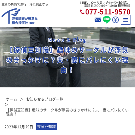
LINE、メール問い合わせ24h対応、
滋賀の探偵で素行・浮気調査なら
電話対応09:00〜18:00 相談無料
077-511-9570
News & Blog
【探偵豆知識】趣味のサークルが浮気
のきっかけに？夫・妻にバレにくい理
由！
ホーム
お知らせ＆ブログ一覧
【探偵豆知識】趣味のサークルが浮気のきっかけに？夫・妻にバレにくい
理由！
探偵豆知識
2023年12月29日