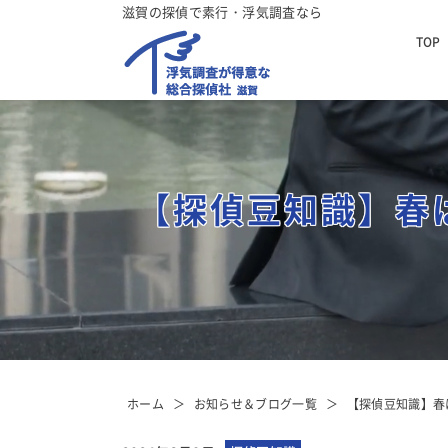
滋賀の探偵で素行・浮気調査なら
TOP
【探偵豆知識】春
ホーム
お知らせ＆ブログ一覧
【探偵豆知識】春