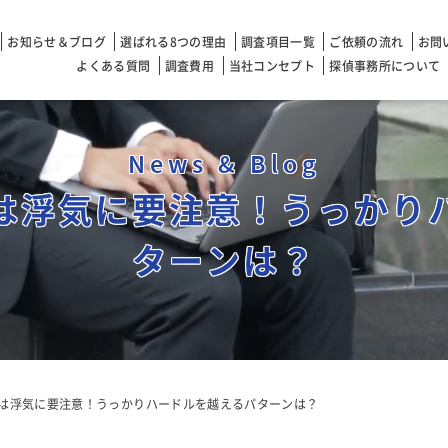
お知らせ＆ブログ
選ばれる8つの理由
調査項目一覧
ご依頼の流れ
お問
よくある質問
調査費用
当社コンセプト
探偵事務所について
News & Blog
は浮気に要注意！うっかり
ターンは？
は浮気に要注意！うっかりハードルを越えるパターンは？