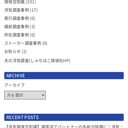
シ
探偵豆知識
(101)
ョ
浮気調査事例
(17)
ン
素行調査事例
(0)
婚前調査事例
(3)
所在調査事例
(0)
ストーカー調査事例
(0)
お知らせ
(1)
夫の浮気調査(しゃちほこ探偵社HP)
ARCHIVE
アーカイブ
RECENT POSTS
【浮気調査豆知識】喫茶店でパートナーの名前が話題に！浮気・