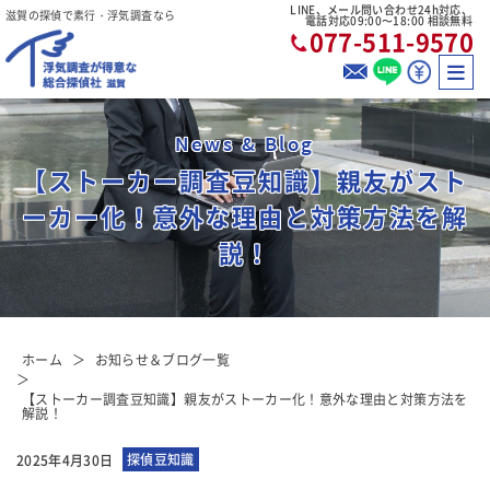
LINE、メール問い合わせ24h対応、
滋賀の探偵で素行・浮気調査なら
電話対応09:00〜18:00 相談無料
077-511-9570
News & Blog
【ストーカー調査豆知識】親友がスト
ーカー化！意外な理由と対策方法を解
説！
ホーム
お知らせ＆ブログ一覧
【ストーカー調査豆知識】親友がストーカー化！意外な理由と対策方法を
解説！
探偵豆知識
2025年4月30日